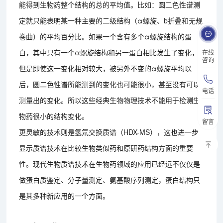
能得到生物药整个结构的总的平均值。比如：圆二色性谱测
定就只能表明某一种主要的二级结构（α螺旋、b折叠和无规
卷曲）的平均百分比。如果一个含有多个α螺旋结构的蛋
白，其中只有一个α螺旋结构和另一蛋白相比发生了变化，
在线
咨询
但是即使这一变化相对较大，被另外不变的α螺旋平均以
后，圆二色性谱所能测到的变化也可能很小，甚至没有可以
电话
测量出的变化。所以这些经典生物物理技术不能用于检测生
物药很小的结构变化。
留言
更灵敏的技术则是氢氘交换质谱（HDX-MS），这也进一步
显示质谱技术在比较生物类似药和原研药结构方面的重要
性。现代生物质谱技术在生物药领域的应用已经远不仅仅是
做蛋白质鉴定、分子量测定、氨基酸序列测定，蛋白结构只
是其多种新应用的一个方面。