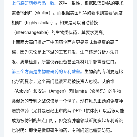
上与原研药参考品一致。
这种一致性，根据欧盟EMA的要求
需要“相似”（similar）。而根据美国FDA的要求则需要“高度
相似”（highly similar）。如果是可以自动替换
（interchangeable）的生物类似药，其要求更高。
上面两大高门槛对于中国药企而言更是意味着投资的高门
槛，因为无论是上下游的工艺开发、生产还是分析方法开
发、质量检测，所需仪器设备甚至耗材几乎都需要进口。
第三个方面是生物原研药的专利壁垒。
生物药的专利要远比
化学药复杂，这个高门槛很容易被投资人忽视。艾伯维
（Abbvie）和安进（Amgen）因Humira（修美乐）的生物
类似药的专利之战仅仅是一个例子。现在风头正劲的免疫肿
瘤抗体药（尤其是已经上市的两个PD-1抗体药）以后很可能
成为被仿制的热点目标，但免疫肿瘤领域近期多起专利诉讼
也说明：即使是做原研生物药，专利问题也需要防范。