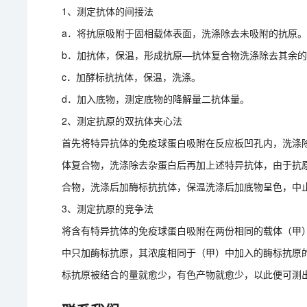
1、测定抗体的间接法
a．将抗原吸附于固相载体表面，洗涤除去未吸附的抗原
b．加抗体，保温，形成抗原—抗体复合物洗涤除去其余
c．加酵标抗抗体，保温，洗涤。
d．加入底物，测定底物的降解量二抗体量。
2、测定抗原的双抗体夹心法
首先将特异抗体的免疫球蛋白吸附在反应板凹孔内，洗涤
体复合物，洗涤除去杂蛋白后再加上述特异抗体，由于抗
合物，洗涤后加酶标抗抗体，保温洗涤后加底物呈色，中
3、测定抗原的竞争法
将含有特异抗体的免疫球蛋白吸附在两份相同的载体（甲
中只加酶标抗原，其浓度相同于（甲）中加入的酶标抗原
标抗原被结合的量就愈少，有色产物就愈少，以此便可测