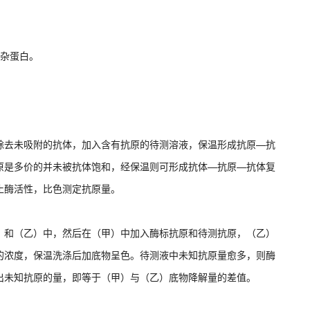
。
的杂蛋白。
除去未吸附的抗体，加入含有抗原的待测溶液，保温形成抗原—抗
原是多价的并未被抗体饱和，经保温则可形成抗体—抗原—抗体复
止酶活性，比色测定抗原量。
）和（乙）中，然后在（甲）中加入酶标抗原和待测抗原，（乙）
的浓度，保温洗涤后加底物呈色。待测液中未知抗原量愈多，则酶
出未知抗原的量，即等于（甲）与（乙）底物降解量的差值。