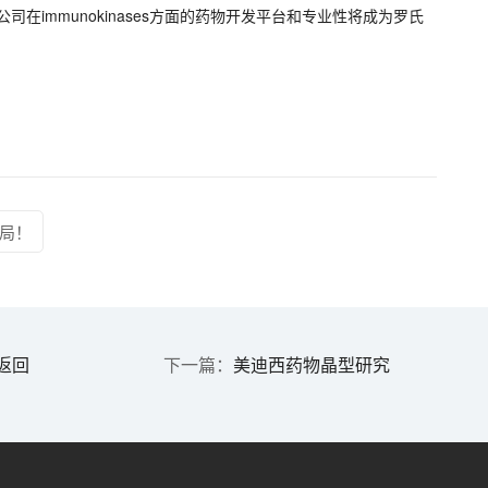
份申明中表示，公司在immunokinases方面的药物开发平台和专业性将成为罗氏
。
布局！
返回
美迪西药物晶型研究