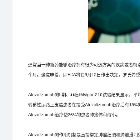
通常当一种新药能够治疗拥有很少可选方案的疾病或者特别
个月。这意味着，即FDA将在9月12日作出决定。罗氏希
Atezolizumab的II期、非盲IMvigor 210试验结
转移性尿路上皮癌患者在接受Atezolizumab治疗后有1
Atezolizumab治疗使26%的患者肿瘤体积缩小。
Atezolizumab的作用机制是直接绑定肿瘤细胞和肿瘤浸润