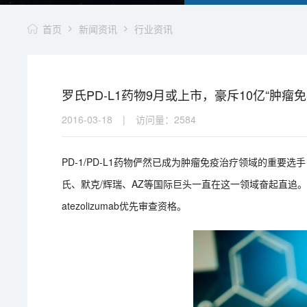
首页
新闻资讯
行业资讯
罗氏PD-L1药物9月或上市，豪斥10亿“肿瘤
2016-03-18
|
访问量：
2584
PD-1/PD-L1药物俨然已成为肿瘤免疫治疗领域的重要
氏、默克/辉瑞、AZ等国际巨头一直在这一领域奋起直追。
atezolizumab优先审查资格。