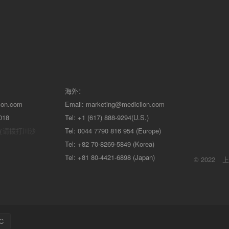
海外：
lon.com
Email:
marketing@medicilon.com
018
Tel: +1 (617) 888-9294(U.S.)
宜请拨打川沙
Tel: 0044 7790 816 954 (Europe)
Tel: +82 70-8269-5849 (Korea)
Tel: +81 80-4421-6898 (Japan)
© 2022
上
C