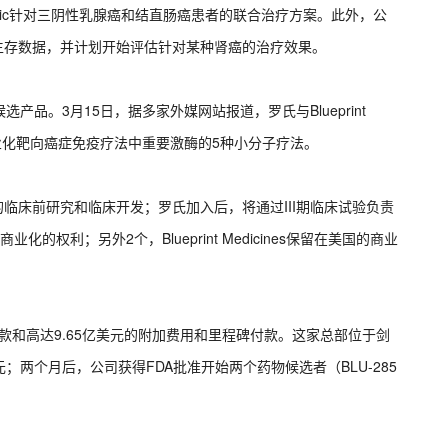
mlygic针对三阴性乳腺癌和结直肠癌患者的联合治疗方案。此外，公
的生存数据，并计划开始评估针对某种肾癌的治疗效果。
品。3月15日，据多家外媒网站报道，罗氏与Blueprint
和商业化靶向癌症免疫疗法中重要激酶的5种小分子疗法。
每个项目的临床前研究和临床开发；罗氏加入后，将通过III期临床试验负责
权利；另外2个，Blueprint Medicines保留在美国的商业
元的现金预付款和高达9.65亿美元的附加费用和里程碑付款。这家总部位于剑
美元；两个月后，公司获得FDA批准开始两个药物候选者（BLU-285