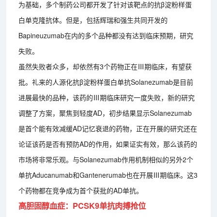
为基础，多个制药公司都开发了针对该靶点的抗β淀粉样蛋
白单克隆抗体。但是，包括辉瑞和强生共同开发的
Bapineuzumab在内的多个品种都没有达到临床预期，研究
失败。
虽然失败者众多，却依然有3个药物正在Ⅲ期临床，有望获
批。礼来的人源化抗β淀粉样蛋白单抗Solanezumab是目前
进展最快的品种，该药的Ⅲ期临床研究一度失败，新的研究
调整了方案，聚焦到轻度AD，初步结果显示Solanezumab
是首个能有效减缓AD记忆衰退的药物，正在开展的研究还在
论证该药是否有预防AD的作用，如果证实有效，那么该药的
市场将非常乐观。与Solanezumab作用机制相似的另外2个
单抗Aducanumab和Gantenerumab也在开展Ⅲ期临床。这3
个药物都在竞争成为首个获批的AD单抗。
高胆固醇血症：PCSK9单抗肉搏抢位