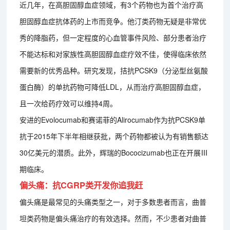
近几年，在高胆固醇血症领域，有3个药物也为首个治疗高
胆固醇血症抗体药的上市而竞争。他汀类药物无疑是非常优
秀的降脂药，但一定程度的心血管事件风险、部分患者治疗
不能达标和对家族性高胆固醇血症疗效不佳，使得临床依然
需要新的优秀品种。研究发现，拮抗PCSK9（分泌型丝氨酸
蛋白酶）的单抗药物可降低LDL，从而治疗高胆固醇血症，
且一次给药疗效可以维持4周。
安进的Evolocumab和赛诺菲的Alirocumab作为抗PCSK9单
抗于2015年下半年相继获批，两个药物都被认为有销售额达
30亿美元的潜质。此外，辉瑞的Bococizumab也正在开展Ⅲ
期临床。
偏头痛：抗CGRP类开发你追我赶
偏头痛是最常见的头痛类型之一，对于多数患者而言，曲普
坦类药物是偏头痛治疗的有效选择。然而，不少患者对曲普