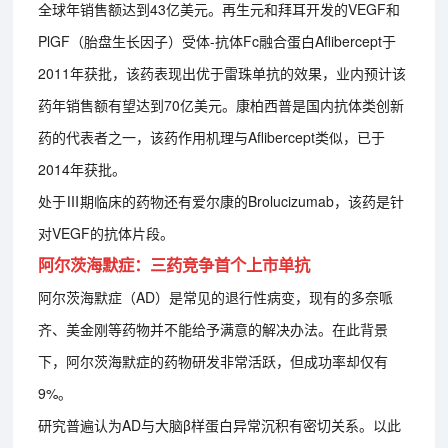
全球年销售额达到43亿美元。再生元和拜耳开发的VEGF和
PlGF（胎盘生长因子）受体-抗体Fc融合蛋白Aflibercept于
2011年获批，该药表现出优于雷珠单抗的效果，业内预计该
药年销售额有望达到70亿美元。康柏西普是国内抗体类创新
药的代表者之一，该药作用机理与Aflibercept类似，已于
2014年获批。
处于Ⅲ期临床的药物还有爱尔康的Brolucizumab，该药是针
对VEGF的抗体片段。
阿尔茨海默症：三药竞争首个上市单抗
阿尔茨海默症（AD）是常见的退行性病变，现有的多奈哌
齐、美金刚等药物并不能给予满意的解决办法。在此背景
下，阿尔茨海默症的药物研发非常活跃，但成功率却仅有
9%。
研究普遍认为AD与大脑β样蛋白异常沉积有密切关系。以此