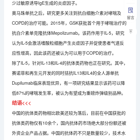
少过敏原诱导IgE生成的炎症因子。
奥马珠单抗之后，研究更多关注到抗白细胞介素对哮喘及
留言
COPD的治疗可能。2015年，GSK获批首个用于哮喘治疗的
抗白介素单克隆抗体Mepolizumab。该药作用于IL-5，研究
认为IL-5会激活嗜酸粒细胞产生炎症因子并促使患者气道反
应性增高，因此该药还被认为可以用于COPD的治疗。
除了IL-5，针对IL-13和IL-4的抗体类药物也正在研究。其中，
赛诺菲和再生元开发的同时拮抗IL13和IL4的全人源单抗
Dupilumab临床表现优异，有一项研究结果显示该药可以降
低87%的哮喘发生率，被认为有望成为重磅炸弹级别品种。
结语<<<
中国的抗体类药物相比欧美还较为落后，目前在中国获批的
抗体类药物仅有10余个，国内抗体药市场绝大部分份额还被
外资企业产品占据。中国的抗体药不只是数量较少，技术水