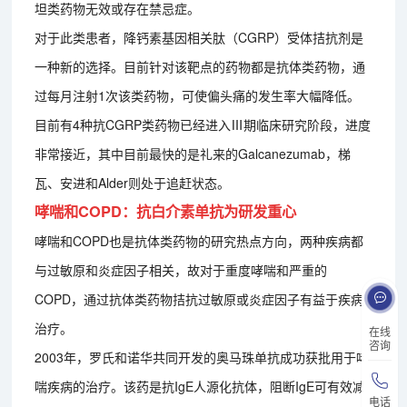
坦类药物无效或存在禁忌症。
对于此类患者，降钙素基因相关肽（CGRP）受体拮抗剂是
一种新的选择。目前针对该靶点的药物都是抗体类药物，通
过每月注射1次该类药物，可使偏头痛的发生率大幅降低。
目前有4种抗CGRP类药物已经进入Ⅲ期临床研究阶段，进度
非常接近，其中目前最快的是礼来的Galcanezumab，梯
瓦、安进和Alder则处于追赶状态。
哮喘和COPD：抗白介素单抗为研发重心
哮喘和COPD也是抗体类药物的研究热点方向，两种疾病都
与过敏原和炎症因子相关，故对于重度哮喘和严重的
COPD，通过抗体类药物拮抗过敏原或炎症因子有益于疾病
治疗。
在线
咨询
2003年，罗氏和诺华共同开发的奥马珠单抗成功获批用于哮
喘疾病的治疗。该药是抗IgE人源化抗体，阻断IgE可有效减
电话