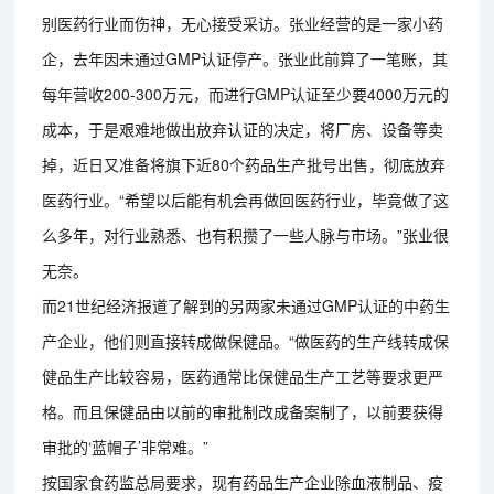
别医药行业而伤神，无心接受采访。张业经营的是一家小药
企，去年因未通过GMP认证停产。张业此前算了一笔账，其
每年营收200-300万元，而进行GMP认证至少要4000万元的
成本，于是艰难地做出放弃认证的决定，将厂房、设备等卖
掉，近日又准备将旗下近80个药品生产批号出售，彻底放弃
医药行业。“希望以后能有机会再做回医药行业，毕竟做了这
么多年，对行业熟悉、也有积攒了一些人脉与市场。”张业很
无奈。
而21世纪经济报道了解到的另两家未通过GMP认证的中药生
产企业，他们则直接转成做保健品。“做医药的生产线转成保
健品生产比较容易，医药通常比保健品生产工艺等要求更严
格。而且保健品由以前的审批制改成备案制了，以前要获得
审批的‘蓝帽子’非常难。”
按国家食药监总局要求，现有药品生产企业除血液制品、疫