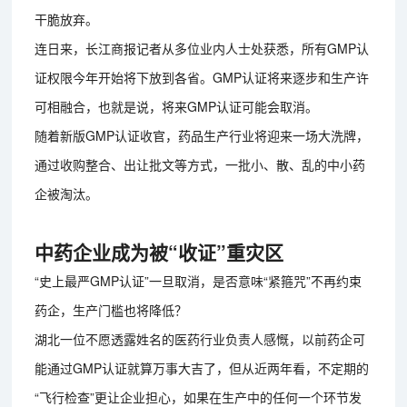
干脆放弃。
连日来，长江商报记者从多位业内人士处获悉，所有GMP认
证权限今年开始将下放到各省。GMP认证将来逐步和生产许
可相融合，也就是说，将来GMP认证可能会取消。
随着新版GMP认证收官，药品生产行业将迎来一场大洗牌，
通过收购整合、出让批文等方式，一批小、散、乱的中小药
企被淘汰。
中药企业成为被“收证”重灾区
“史上最严GMP认证”一旦取消，是否意味“紧箍咒”不再约束
药企，生产门槛也将降低？
湖北一位不愿透露姓名的医药行业负责人感慨，以前药企可
能通过GMP认证就算万事大吉了，但从近两年看，不定期的
“飞行检查”更让企业担心，如果在生产中的任何一个环节发