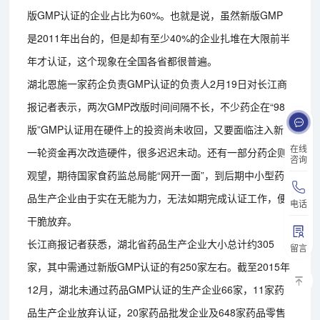
版GMP认证的企业占比为60%。也就是说，虽然新版GMP
是2011年出台的，但是却有至少40%的企业扎堆在大限前半
年才认证，这个现象在全国各省都很普遍。
湖北恩施一家药企负责GMP认证的负责人2月19日对长江商
报记者表示，两次GMP改版时间间隔不长，不少药企在“98
版”GMP认证用在硬件上的投资尚未收回，又要面临注入新
在线
一轮资金再次改造硬件，很多迟迟未动。还有一部分药企则
咨询
观望，期待国家食药监总局能“网开一面”，到后期中小型药
品生产企业由于实在无能为力，无法如期完成认证工作，便
电话
干脆放弃。
长江商报记者获悉，湖北省药品生产企业大小总计约305
留言
家，其中需通过新版GMP认证的有250家左右。截至2015年
12月，湖北未通过药品GMP认证的生产企业66家，11家药
品生产企业放弃认证，20家药品批发企业及648家药品零售