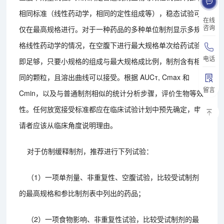
相同标准（线性药动学，相同的定性组成等），稳态试验可
在线
咨询
仅在最高规格进行。对于一种药品的多种单位制剂显示多规
格线性药动学的情况，在空腹下进行最大规格单次给药试验
电话
即足够，只要小规格的组成与最大规格成比例，制剂含有相
同的颗粒，且溶出曲线可以接受。根据 AUCτ, Cmax 和
留言
Cmin，以及与普通制剂相似的统计分析步骤，评价生物等效
性。任何放宽接受标准都应在临床试验计划中预先确定，申
请者应该从临床角度说明理由。
对于仿制缓释制剂，推荐进行下列试验：
（1）一项单剂量、非重复性、空腹试验，比较受试制剂
的最高规格和参比制剂表中列出的药品；
（2）一项食物影响、非重复性试验，比较受试制剂的最