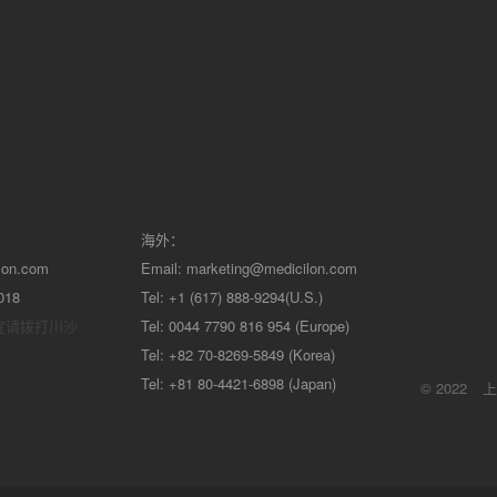
海外：
lon.com
Email:
marketing@medicilon.com
018
Tel: +1 (617) 888-9294(U.S.)
宜请拨打川沙
Tel: 0044 7790 816 954 (Europe)
Tel: +82 70-8269-5849 (Korea)
Tel: +81 80-4421-6898 (Japan)
© 2022
上