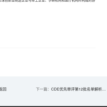
全球创新型制造企业与本土企业、学研机构和医疗机构所构成的协
返回
CDE优先审评第12批名单解析：诺华抗心衰药LCZ696入围是最大亮点