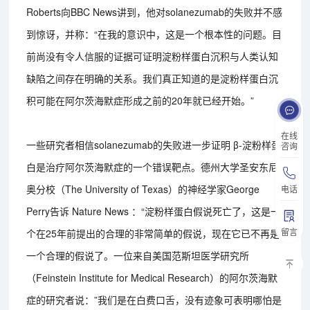
Roberts向BBC News讲到，他对solanezumab的失败并不感
到惊讶，并称：“在我的意识中，这是一个根本性的问题。目
前尚没有令人信服的证据可证明淀粉样蛋白沉积与人类认知
缺陷之间存在明确的关系。我们真正知道的是淀粉样蛋白沉
积可能在阿尔茨海默症形成之前的20年就已经开始。”
在线
一些研究者相信solanezumab的失败进一步证明 β-淀粉样蛋
咨询
白是治疗阿尔茨海默症的一个错误靶点。德州大学圣安东尼
奥分校（The University of Texas）的神经学家George
电话
Perry告诉 Nature News ：“淀粉样蛋白假说死亡了，这是一
留言
个在25年前提出的合理的非常简单的假说，现在它已不再是
一个合理的假说了。一位来自美国范斯坦医学研究所
（Feinstein Institute for Medical Research）的阿尔茨海默
症的研究者说：”我们是在白费口舌，没有迹象可表明哪怕是