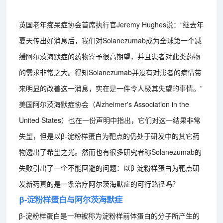
英国老年痴呆症协会首席执行官Jeremy Hughes说：“继去年
夏天传出好消息后，我们对Solanezumab成为全球第一个减
缓阿尔茨海默症的药物寄予很高期望，并且患者对此类药物
的需求非常之大。得知Solanezumab并没有对患者的病情带
来明显的改善这一消息，实在是一件令人极其失望的事情。”
美国阿尔茨海默症协会（Alzheimer's Association in the
United States）也在一份声明中指出，它们对这一结果非常
失望，但是以β-淀粉样蛋白为靶点的仍处于研发中的其它药
物透出了希望之光。然而也有很多研究者称Solanezumab的
失败引出了一个不能回避的问题：以β-淀粉样蛋白为靶点研
发新药真的是一条治疗阿尔茨海默症的可行路径吗？
β-淀粉样蛋白与阿尔茨海默症
β-淀粉样蛋白是一种被称为淀粉样前体蛋白的分子所产生的