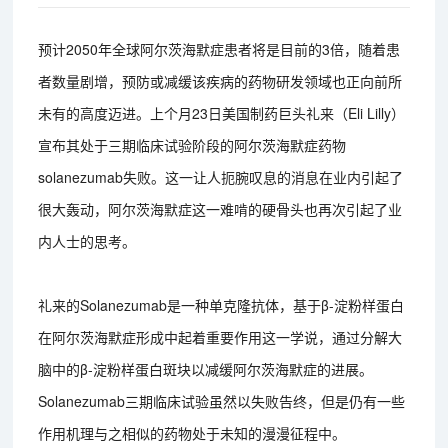
预计2050年全球阿尔茨海默症患者将是目前的3倍，随着患
者数量剧增，预防或减缓该疾病的药物研发领域也正向前所
未有的高度迈进。上个月23日美国制药巨头礼来（Eli Lilly）
宣布其处于三期临床试验阶段的阿尔茨海默症药物
solanezumab失败。这一让人扼腕叹息的消息在业内引起了
很大轰动，阿尔茨海默症这一难啃的硬骨头也再次引起了业
内人士的思考。
礼来的Solanezumab是一种单克隆抗体，基于β-淀粉样蛋白
在阿尔茨海默症形成中起着重要作用这一学说，通过分解大
脑中的β-淀粉样蛋白斑块以减缓阿尔茨海默症的进展。
Solanezumab三期临床试验虽然以失败告终，但是仍有一些
作用机理与之相似的药物处于未知的漫漫征程中。