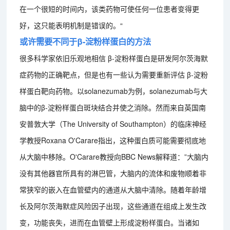
在一个很短的时间内，该类药物可使任何一位患者变得更
好，这只能表明机制是错误的。“
或许需要不同于β-淀粉样蛋白的方法
很多科学家依旧乐观地相信 β-淀粉样蛋白是研发阿尔茨海默
症药物的正确靶点，但是也有一些认为需要重新评估 β-淀粉
样蛋白靶向药物。以solanezumab为例，solanezumab与大
脑中的β-淀粉样蛋白斑块结合并使之消除。然而来自英国南
安普敦大学（The University of Southampton）的临床神经
学教授Roxana O'Carare指出，这种蛋白质可能需要彻底地
从大脑中移除。O'Carare教授向BBC News解释道：”大脑内
没有其他器官所具有的淋巴管，大脑内的流体和废物顺着非
常狭窄的嵌入在血管壁内的通道从大脑中清除。随着年龄增
长及阿尔茨海默症风险因子出现，这些通道在组成上发生改
变，功能丧失，进而在血管壁上形成淀粉样蛋白。当诸如