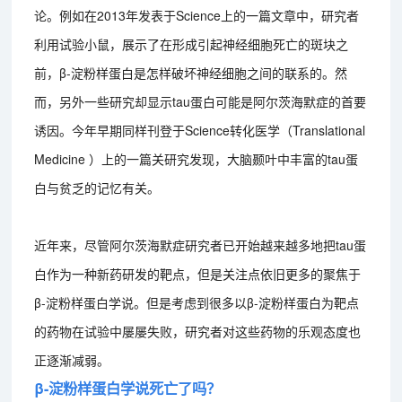
论。例如在2013年发表于Science上的一篇文章中，研究者
利用试验小鼠，展示了在形成引起神经细胞死亡的斑块之
前，β-淀粉样蛋白是怎样破坏神经细胞之间的联系的。然
而，另外一些研究却显示tau蛋白可能是阿尔茨海默症的首要
诱因。今年早期同样刊登于Science转化医学（Translational
Medicine ）上的一篇关研究发现，大脑颞叶中丰富的tau蛋
白与贫乏的记忆有关。
近年来，尽管阿尔茨海默症研究者已开始越来越多地把tau蛋
白作为一种新药研发的靶点，但是关注点依旧更多的聚焦于
β-淀粉样蛋白学说。但是考虑到很多以β-淀粉样蛋白为靶点
的药物在试验中屡屡失败，研究者对这些药物的乐观态度也
正逐渐减弱。
β-淀粉样蛋白学说死亡了吗？