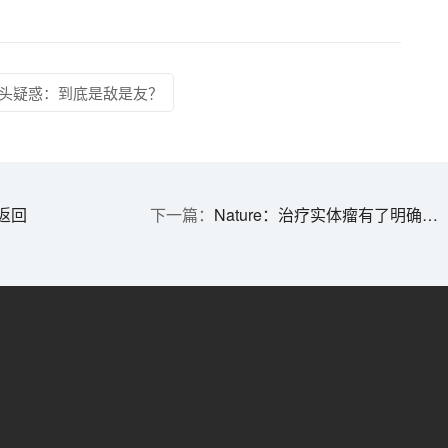
头疑惑：到底是敌是友？
返回
Nature：治疗实体瘤有了明确靶标，肿瘤干细胞确实存在