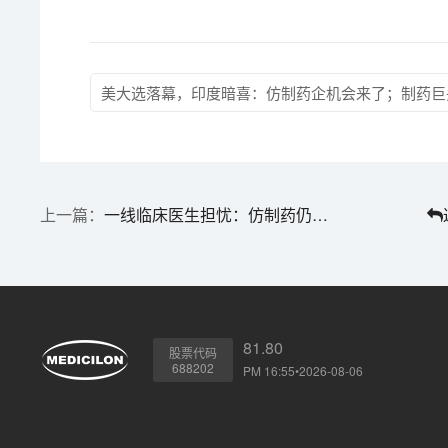
美大选落幕，印度暗喜：仿制药企机会来了；制药巨
一线临床医生担忧：仿制药仍旧难敌原研药
81.80
股票代码
688202
PM 16:55•2026-08-06