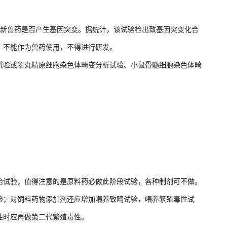
测新兽药是否产生基因突变。据统计，该试验检出致基因突变化合
，不能作为兽药使用，不得进行研发。
试验或睾丸精原细胞染色体畸变分析试验、小鼠骨髓细胞染色体畸
胎试验，值得注意的是原料药必做此阶段试验，各种制剂可不做。
验；对饲料药物添加剂还应增加喂养致畸试验，喂养繁殖毒性试
性时应再做第二代繁殖毒性。