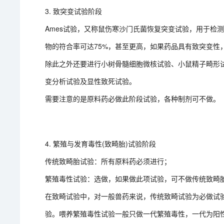
3. 致突变试验阶段
Ames试验，又称鼠伤寒沙门氏菌恢复突变试验，用于检
物的符合率可达75%，甚至更高，如果药品具有致突变性
除此之外还要进行小树骨髓细胞微核试验、小鼠精子畸形
变分析试验及显性致死试验。
需要注意的是原料药必做此阶段试验，各种制剂可不做。
4. 繁殖与发育毒性(致畸胎)试验阶段
传统致畸胎试验：所有原料药必须进行；
繁殖毒性试验：选做，如果做此项试验，可不做传统致畸
在致畸试验中，对一般兽药来说，传统致畸试验为必做试
验。喂养繁殖毒性试验一般只做一代繁殖毒性，一代为阳