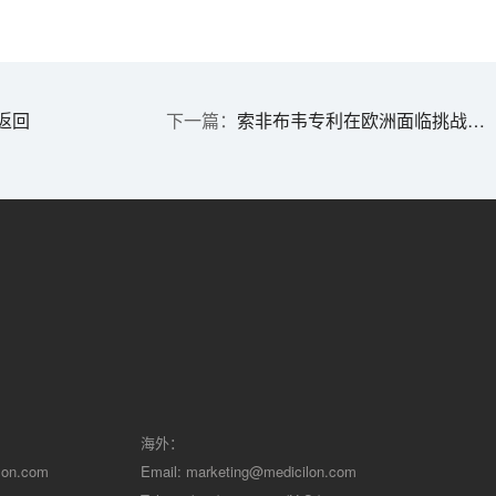
返回
索非布韦专利在欧洲面临挑战仿制药竞争或提前来临
海外：
lon.com
Email:
marketing@medicilon.com