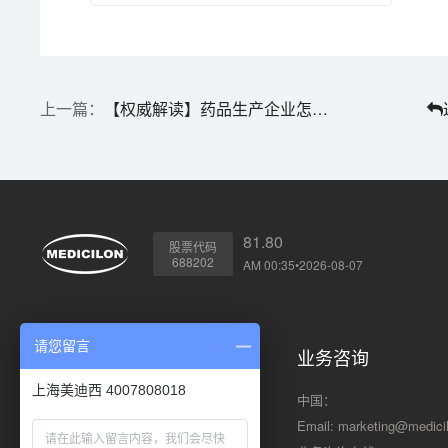
【权威解读】药品生产企业怎样开展仿制药一致性评价？
81.80
股票代码
688202
AM 00:35•2026-08-07
请您留言
川沙总部
业务咨询
上海美迪西 4007808018
地址: 上海市浦东新区川大路585号
中国：
邮编: 201299
Email:
marketing@medici