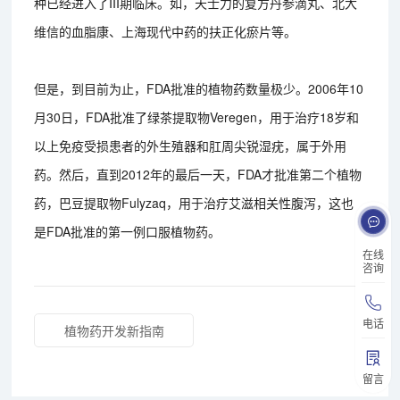
种已经进入了III期临床。如，天士力的复方丹参滴丸、北大
维信的血脂康、上海现代中药的扶正化瘀片等。
但是，到目前为止，FDA批准的植物药数量极少。2006年10
月30日，FDA批准了绿茶提取物Veregen，用于治疗18岁和
以上免疫受损患者的外生殖器和肛周尖锐湿疣，属于外用
药。然后，直到2012年的最后一天，FDA才批准第二个植物
药，巴豆提取物Fulyzaq，用于治疗艾滋相关性腹泻，这也
是FDA批准的第一例口服植物药。
在线
咨询
电话
植物药开发新指南
留言