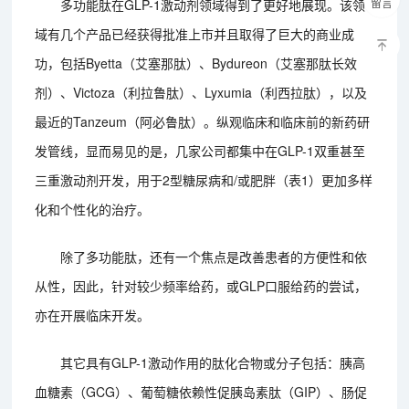
留言
多功能肽在GLP-1激动剂领域得到了更好地展现。该领
域有几个产品已经获得批准上市并且取得了巨大的商业成
功，包括Byetta（艾塞那肽）、Bydureon（艾塞那肽长效
剂）、Victoza（利拉鲁肽）、Lyxumia（利西拉肽），以及
最近的Tanzeum（阿必鲁肽）。纵观临床和临床前的新药研
发管线，显而易见的是，几家公司都集中在GLP-1双重甚至
三重激动剂开发，用于2型糖尿病和/或肥胖（表1）更加多样
化和个性化的治疗。
除了多功能肽，还有一个焦点是改善患者的方便性和依
从性，因此，针对较少频率给药，或GLP口服给药的尝试，
亦在开展临床开发。
其它具有GLP-1激动作用的肽化合物或分子包括：胰高
血糖素（GCG）、葡萄糖依赖性促胰岛素肽（GIP）、肠促