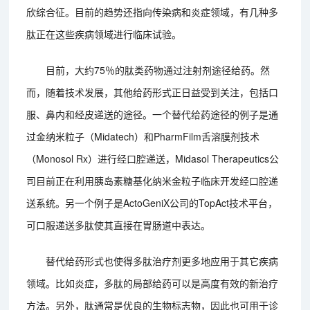
欣综合征。目前的趋势还指向传染病和炎症领域，有几种多
肽正在这些疾病领域进行临床试验。
目前，大约75％的肽类药物通过注射剂途径给药。然
而，随着技术发展，其他给药形式正日益受到关注，包括口
服、鼻内和经皮递送的途径。一个替代给药途径的例子是通
过金纳米粒子（Midatech）和PharmFilm舌溶膜剂技术
（Monosol Rx）进行经口腔递送，Midasol Therapeutics公
司目前正在利用胰岛素糖基化纳米金粒子临床开发经口腔递
送系统。另一个例子是ActoGeniX公司的TopAct技术平台，
可口服递送多肽使其直接在胃肠道中表达。
替代给药形式也使得多肽治疗剂更多地应用于其它疾病
领域。比如炎症，多肽的局部给药可以是高度有效的新治疗
方法。另外，肽通常是优良的生物标志物，因此也可用于诊