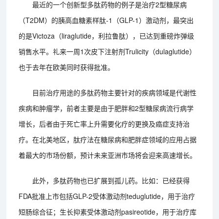
最近的一个创新型多肽药物的例子是治疗2型糖尿病
（T2DM）的胰高血糖素样肽-1（GLP-1）激动剂，最突出
的是Victoza（liraglutide，利拉鲁肽），已达到重磅炸弹级
销售水平。礼来一周1次皮下注射剂Trulicity（dulaglutide）
也于去年在欧美同时获得批准。
目前治疗用途的多肽药物主要针对的疾病领域是代谢性
疾病和肿瘤学，前者主要是由于肥胖和2型糖尿病流行病学
增长，后者由于死亡率上升需要化疗的更换及癌症支持治
疗。在北美地区，肽疗法在糖尿病和肥胖症领域的应用占据
着最大的市场份额，预计未来亚洲市场将会迎来高速增长。
此外，多肽药物也已扩展到孤儿药。比如：已经获得
FDA批准上市包括GLP-2受体激动剂teduglutide，用于治疗
短肠综合征；生长抑素受体激动剂pasireotide，用于治疗库