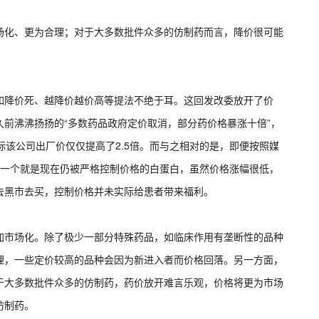
化、更为合理；对于大多数批件众多的仿制药而言，降价很可能
降价死、越降价越价高等提法不绝于耳。这回发改委放开了价
前沸沸扬扬的“多数药品政府定价取消，部分药价格暴涨十倍”，
际该公司出厂价仅仅提高了2.5倍。而与之相对的是，即便按照媒
另一个就是现在仍被严格控制价格的白蛋白，虽然价格涨幅很低，
去黑市去买，控制价格并未实际给患者带来福利。
市场化。除了极少一部分特殊药品，如临床作用有垄断性的品种
理，一些定价较高的品种会因为新进入者而价格回落。另一方面，
于大多数批件众多的仿制药，药价放开难言乐观，价格将更为市场
仿制药。