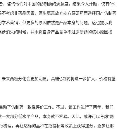
者，咨询他们对中国的仿制药的满意度。结果令人汗颜，仅有9%
果不考虑非药品因素，医生愿意放弃处方原研药而选择国产仿制药
的学术营销，但更多的原因依然是产品本身的问题。这也提示我
逐步消失的时候，并未将自身产品竞争不过原研药的核心原因找
未来两极分化会更加明显，高端
将进一步扩大，价格有望
仿制药
启动了仿制药一致性评价工作。不过，该工作进行了两年，我们
汰一大部分低水平产品，本身就不容易。因此，或许可以考虑“两
进行梳理，再让达标的品种在招投标等政策上获得加分，逐步让那