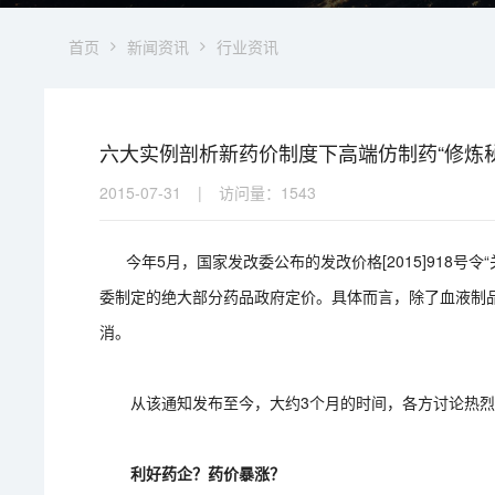
首页
新闻资讯
行业资讯
六大实例剖析新药价制度下高端仿制药“修炼秘
2015-07-31
|
访问量：
1543
今年5月，国家发改委公布的发改价格[2015]918号令
委制定的绝大部分药品政府定价。具体而言，除了血液制
消。
从该通知发布至今，大约3个月的时间，各方讨论热烈
利好药企？药价暴涨？