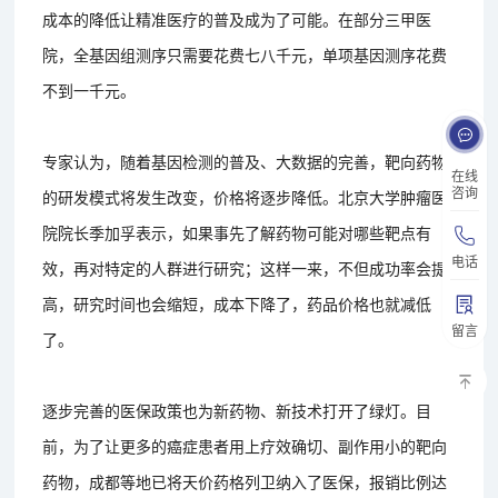
成本的降低让精准医疗的普及成为了可能。在部分三甲医
院，全基因组测序只需要花费七八千元，单项基因测序花费
不到一千元。
专家认为，随着基因检测的普及、大数据的完善，靶向药物
在线
咨询
的研发模式将发生改变，价格将逐步降低。北京大学肿瘤医
院院长季加孚表示，如果事先了解药物可能对哪些靶点有
电话
效，再对特定的人群进行研究；这样一来，不但成功率会提
高，研究时间也会缩短，成本下降了，药品价格也就减低
留言
了。
逐步完善的医保政策也为新药物、新技术打开了绿灯。目
前，为了让更多的癌症患者用上疗效确切、副作用小的靶向
药物，成都等地已将天价药格列卫纳入了医保，报销比例达