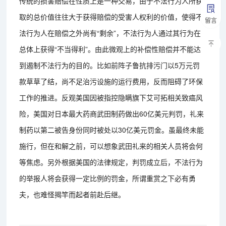
传统的损害赔偿在性质上是一种交易，由于不法行为人所获
取的总价值往往大于获得赔偿的受害人权利的价值，使得不
留言
法行为人在赔偿之外尚有“剩余”，不法行为人通过其行为在
总体上获得“不当得利”。由此微观上的补偿性赔偿并不能达
到遏制不法行为的目的。比如前阵子鲁抗排污门以5万元罚
款草草了结，尚不足治污设施的运行费用，反而阻碍了环保
工作的推进。反观美国因被指控隐瞒旗下艾可拓相关致癌风
险，美国对日本最大药商武田制药做出60亿美元判罚，礼来
制药以第二被告身份同时被处以30亿美元罚金。虽最终未能
施行，但在和解之前，可以想象武田礼来的相关人员将会何
等焦虑。另外根据美国的法律规定，判罚成立后，不法行为
的举报人将会获得一定比例的罚金，所谓重赏之下必有勇
夫，也难怪揭竿而起者前赴后继。