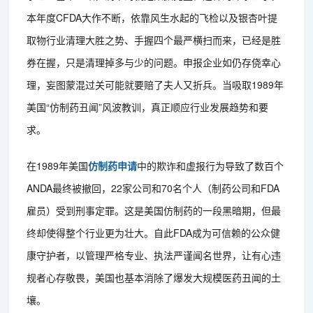
本年度CFDA大作不断，依靠风生水起的飞检以及银杏叶提
取物行业清理大胜之势、手握四个最严横扫而来，已经是胜
券在握，只是清理掉多与少的问题。申报企业如仍存侥幸心
理，妄图蒙混过关可能就要赔了夫人又折兵。当吸取1989年
美国“仿制药丑闻”风波教训，真正顺应行业发展趋势和要
求。
在1989年美国
仿制药申请
中的欺诈和虚报行为导致了数百个
ANDA最终被撤回，22家公司和70名个人（制药公司和FDA
雇员）受到刑事定罪。这是美国仿制药的一段黑暗期，但最
终却使得整个行业更为壮大。自此FDA成为可信赖的公众健
康守护者，以管理严格专业、执法严谨闻名世界，让有心违
规者心存敬畏，美国也基本消除了爆发大规模医药丑闻的土
壤。