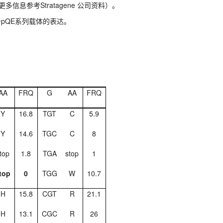
信息参考Stratagene 公司资料）。
要用于pQE系列载体的表达。
AA
FRQ
G
AA
FRQ
Y
16.8
TGT
C
5.9
Y
14.6
TGC
C
8
top
1.8
TGA
stop
1
top
0
TGG
W
10.7
H
15.8
CGT
R
21.1
H
13.1
CGC
R
26