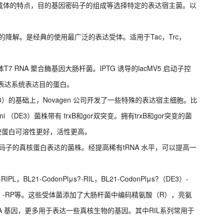
载体的特点，目的基因密码子的组成等选择特定的表达宿主菌。以
蛋白的降解。是经典的使用最广泛的表达受体。适用于Tac，Trc，
T7 RNA 聚合酶基因大肠杆菌。IPTG 诱导的lacΜV5 启动子控
7 表达系统表达目的蛋白。
E3）的基础上，Novagen 公司开发了一些特殊的表达宿主细胞。比
-gami （DE3）菌株带有 trxB和gor双突变。拥有trxB和gor突变的菌
使蛋白可溶性更好，活性更高。
有密码子的真核蛋白表达的菌株。经提高稀有tRNA 水平，可以提高一
。
RIPL，BL21-CodonPlμs?-RIL，BL21-CodonPlμs?（DE3）-
Plus? （DE3）-RP等。这些受体菌添加了大肠杆菌中编码精氨酸（R），亮氨
A 基因，更多用于表达一些真核生物的基因。其中RIL系列常用于