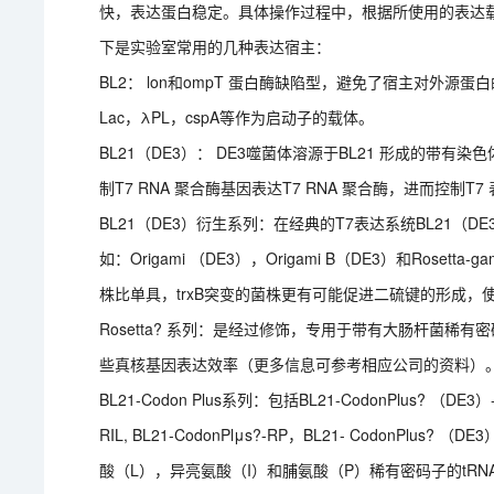
快，表达蛋白稳定。具体操作过程中，根据所使用的表达
下是实验室常用的几种表达宿主：
BL2： lon和ompT 蛋白酶缺陷型，避免了宿主对外源
Lac，λPL，cspA等作为启动子的载体。
BL21（DE3）： DE3噬菌体溶源于BL21 形成的带有染色体
制T7 RNA 聚合酶基因表达T7 RNA 聚合酶，进而控制T
BL21（DE3）衍生系列：在经典的T7表达系统BL21（D
如：Origami （DE3），Origami B（DE3）和Rosetta
株比单具，trxB突变的菌株更有可能促进二硫键的形成，
Rosetta? 系列：是经过修饰，专用于带有大肠杆菌稀
些真核基因表达效率（更多信息可参考相应公司的资料）
BL21-Codon Plus系列：包括BL21-CodonPlus? （DE3）-
RIL, BL21-CodonPlμs?-RP，BL21- Codon
酸（L），异亮氨酸（I）和脯氨酸（P）稀有密码子的tRN