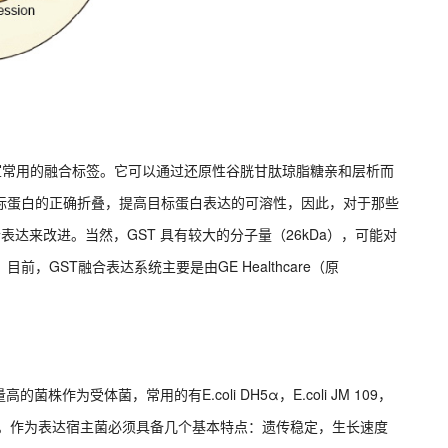
验室常用的融合标签。它可以通过还原性谷胱甘肽琼脂糖亲和层析而
进目标蛋白的正确折叠，提高目标蛋白表达的可溶性，因此，对于那些
合表达来改进。当然，GST 具有较大的分子量（26kDa），可能对
，GST融合表达系统主要是由GE Healthcare（原
为受体菌，常用的有E.coli DH5α，E.coli JM 109，
–和endA–型细胞。作为表达宿主菌必须具备几个基本特点：遗传稳定，生长速度