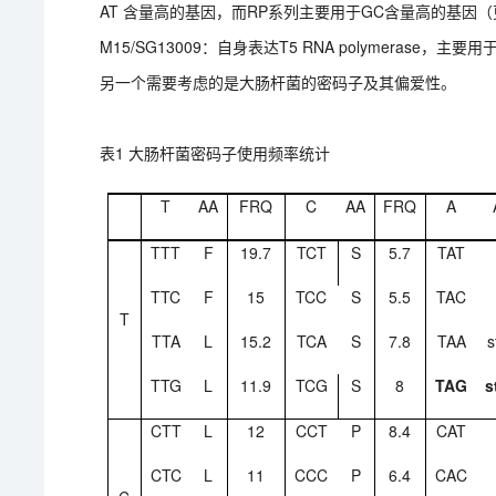
AT 含量高的基因，而RP系列主要用于GC含量高的基因（更多
M15/SG13009：自身表达T5 RNA polymerase，主
另一个需要考虑的是大肠杆菌的密码子及其偏爱性。
表1 大肠杆菌密码子使用频率统计
T
AA
FRQ
C
AA
FRQ
A
TTT
F
19.7
TCT
S
5.7
TAT
TTC
F
15
TCC
S
5.5
TAC
T
TTA
L
15.2
TCA
S
7.8
TAA
s
TTG
L
11.9
TCG
S
8
TAG
s
CTT
L
12
CCT
P
8.4
CAT
CTC
L
11
CCC
P
6.4
CAC