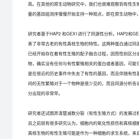
高。在其他的原生动物研究中，我们也很难观察到有性生
量的基因组测序慢慢开始支持一种观点，即在原生动物中
研究者基于HAP2 和GEX1进行了同源性分析。HAP2
表了非常古老的有性真核生物的特性。这两种蛋白通过同
已经开始存在着有性生殖的配子融合过程，因而性别区分
物，确实没有任何与有性繁殖相关的蛋白或者基因，可能
是在很近的历史事件中失去了有性的基因，而且伴随有性
间的无性繁殖对于一个物种是很少见的，而且同源分析告
分出现的非常早。
研究者还试图弄清楚减数分裂（有性生殖方式）的发展过
且之前就有很多研究认为，细胞内的氧化性损伤和真核细
真核生物的有性生殖可能是作为一种细胞的求生系统，来