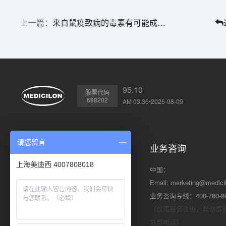
来自鼠疫致病的毒素有可能成为抗癌药物
95.10
股票代码
688202
AM 03:36•2026-08-09
请您留言
川沙总部
业务咨询
上海美迪西 4007808018
地址: 上海市浦东新区川大路585号
中国：
邮编: 201299
Email:
marketing@medici
电话: +86 (21) 5859-1500（总机）
业务咨询专线：400-780-8
传真: +86 (21) 5859-6369
（仅限服务咨询，其他事
总部电话）