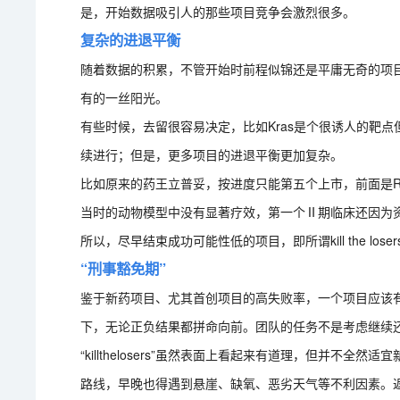
是，开始数据吸引人的那些项目竞争会激烈很多。
复杂的进退平衡
随着数据的积累，不管开始时前程似锦还是平庸无奇的项
有的一丝阳光。
有些时候，去留很容易决定，比如Kras是个很诱人的靶
续进行；但是，更多项目的进退平衡更加复杂。
比如原来的药王立普妥，按进度只能第五个上市，前面是Roy
当时的动物模型中没有显著疗效，第一个Ⅱ期临床还因为
所以，尽早结束成功可能性低的项目，即所谓kill the lo
“刑事豁免期”
鉴于新药项目、尤其首创项目的高失败率，一个项目应该有
下，无论正负结果都拼命向前。团队的任务不是考虑继续
“killthelosers”虽然表面上看起来有道理，但并
路线，早晚也得遇到悬崖、缺氧、恶劣天气等不利因素。