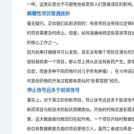
一样，这类反思也不可避免地会受到人们思维误区的影响
颠覆性项目暂遇挫折
毫无疑问，正如我们此前讲到的：有些项目没有经过足够
的项目需要及时终止。但是，如何准确地把这些冒进项目
的核心工作之一。
因为如果仔细搜寻可以发现，其实没有哪个项目在漫长的
就轻易结束一个项目，那么世上将从此没有新药产生。即
应症，而是多种不同药物针对几乎所有肿瘤），在10年前
何首创药物的开发过程都有类似的“卧薪尝胆”经历。
停止信号远多于前进信号
事实上，对于真正的创新项目，停止信号远远多于前进信
新药项目与新技术的起伏周期类似，开始的时候总是彩霞
掌。这大概是趋均数回归在起作用。一个项目开始时数据
些仅有数据都是负面的项目更吸引人，虽然二者成功率是