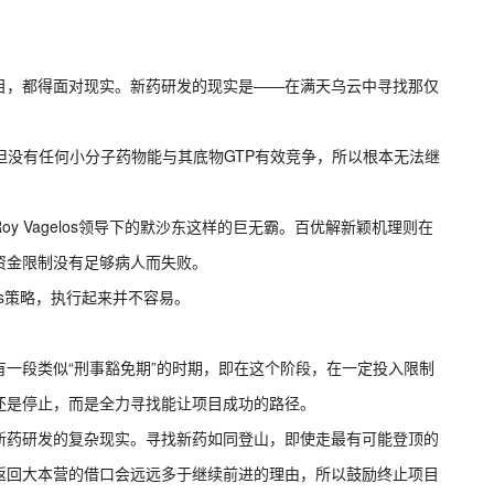
目，都得面对现实。新药研发的现实是——在满天乌云中寻找那仅
点但没有任何小分子药物能与其底物GTP有效竞争，所以根本无法继
 Vagelos领导下的默沙东这样的巨无霸。百优解新颖机理则在
资金限制没有足够病人而失败。
sers策略，执行起来并不容易。
一段类似“刑事豁免期”的时期，即在这个阶段，在一定投入限制
还是停止，而是全力寻找能让项目成功的路径。
不全然适宜新药研发的复杂现实。寻找新药如同登山，即使走最有可能登顶的
返回大本营的借口会远远多于继续前进的理由，所以鼓励终止项目