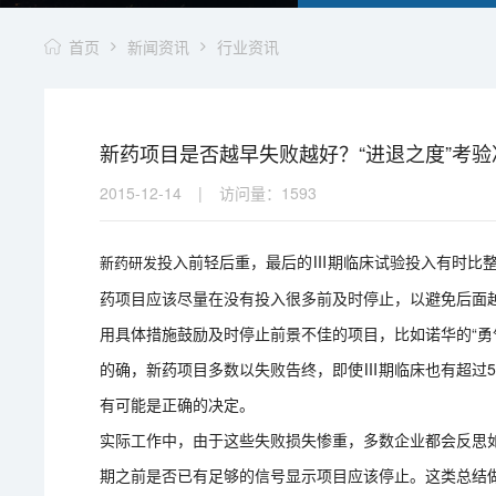
首页
新闻资讯
行业资讯
新药项目是否越早失败越好？“进退之度”考
2015-12-14
|
访问量：
1593
投入前轻后重，最后的Ⅲ期临床试验投入有时比
新药研发
药项目应该尽量在没有投入很多前及时停止，以避免后面
用具体措施鼓励及时停止前景不佳的项目，比如诺华的“勇
的确，新药项目多数以失败告终，即使Ⅲ期临床也有超过5
有可能是正确的决定。
实际工作中，由于这些失败损失惨重，多数企业都会反思
期之前是否已有足够的信号显示项目应该停止。这类总结