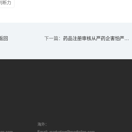
判断力
返回
药品注册审核从严药企害怕严惩干脆撤回申请
海外：
lon.com
Email:
marketing@medicilon.com