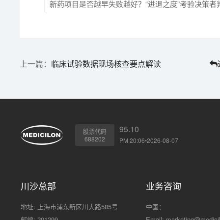
新药项目是否越早失败越好？“进退之度”考验决策者
临床试验数据现场核查要点解读
95.10
股票代码
688202
PM 20:06•2026-08-07
川沙总部
业务咨询
地址: 上海市浦东新区川大路585号
中国：
邮编: 201299
Email:
marketing@medici