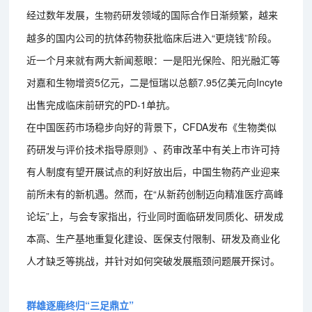
经过数年发展，
研发领域的国际合作日渐频繁，越来
生物药
越多的国内公司的抗体药物获批临床后进入“更烧钱”阶段。
近一个月来就有两大新闻惹眼：一是阳光保险、阳光融汇等
对嘉和生物增资5亿元，二是恒瑞以总额7.95亿美元向Incyte
出售完成临床前研究的PD-1单抗。
在中国医药市场稳步向好的背景下，CFDA发布《生物类似
药研发与评价技术指导原则》、药审改革中有关上市许可持
有人制度有望开展试点的利好放出后，中国生物药产业迎来
前所未有的新机遇。然而，在“从新药创制迈向精准医疗高峰
论坛”上，与会专家指出，行业同时面临研发同质化、研发成
本高、生产基地重复化建设、医保支付限制、研发及商业化
人才缺乏等挑战，并针对如何突破发展瓶颈问题展开探讨。
群雄逐鹿终归“三足鼎立”