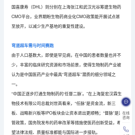
国喜康寿（DHL）则分别在上海张江和武汉光谷筹建生物药
CMO平台，业界期盼生物药商业化CMO政策能开展试点甚
至放开，以减少生产基地的重复性建设。
弯道超车需与时间赛跑
由于人口基数大，即使是罕见病，在中国的患者数量也并不
少，丰富的临床研究资源和市场前景，使得生物制药产业被
认为是中国医药产业中最具“弯道超车”潜质的细分领域之
一。
“中国正逐步打通生物制药的‘任督二脉’。”在上海复宏汉霖生
物技术有限公司总裁刘世高看来，“任脉”是资金流，新三
板、战略新兴板等IPO板块会让资本退出更顺畅；“督脉”是监
在线
咨询
管政策，国务院发布的药审改革等措施使医药创新受益，希
望法律法规、质量标准都能与国际进一步接轨。