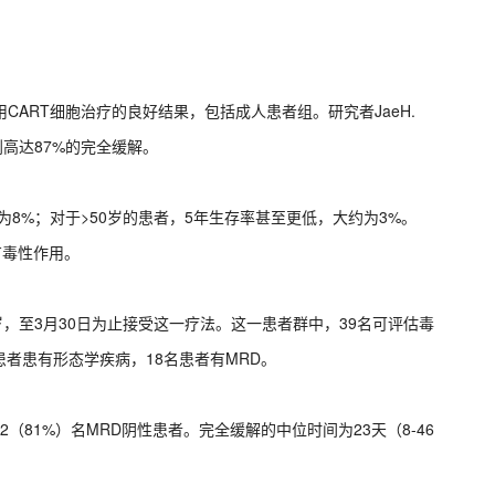
用CART细胞治疗的良好结果，包括成人患者组。研究者JaeH.
到高达87%的完全缓解。
为8%；对于>50岁的患者，5年生存率甚至更低，大约为3%。
有毒性作用。
74岁，至3月30日为止接受这一疗法。这一患者群中，39名可评估毒
患者患有形态学疾病，18名患者有MRD。
32（81%）名MRD阴性患者。完全缓解的中位时间为23天（8-46