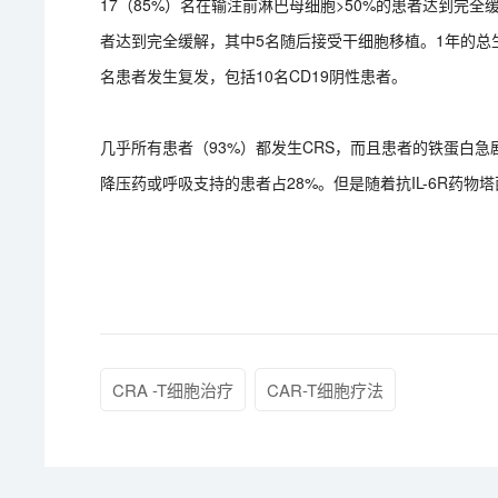
17（85%）名在输注前淋巴母细胞>50%的患者达到完全缓
者达到完全缓解，其中5名随后接受干细胞移植。1年的总生
名患者发生复发，包括10名CD19阴性患者。
几乎所有患者（93%）都发生CRS，而且患者的铁蛋白
降压药或呼吸支持的患者占28%。但是随着抗IL-6R药
CRA -T细胞治疗
CAR-T细胞疗法