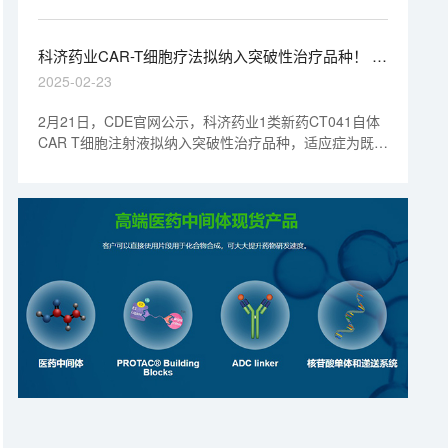
批临床，拟开发用于霍奇金淋巴瘤和间变性大细胞淋巴瘤
等CD30阳性肿瘤。
科济药业CAR-T细胞疗法拟纳入突破性治疗品种！ |
1分钟药闻速览
2025-02-23
2月21日，CDE官网公示，科济药业1类新药CT041自体
CAR T细胞注射液拟纳入突破性治疗品种，适应症为既往
接受过至少二线治疗失败的Claudin18.2（CLDN18.2）
表达阳性的晚期胃/食管胃结合部（G/GEJ）腺癌。公开
资料显示，这是科济药业在研的靶向Claudin18.2蛋白的
自体CAR-T细胞候选产品舒瑞基奥仑赛注射液。