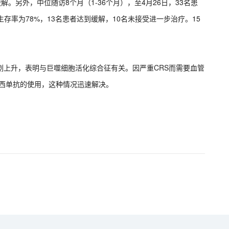
解。另外，中位随访8个月（1-36个月），至4月26日，33名患
存率为78%，13名患者达到缓解，10名未接受进一步治疗。15
急剧上升，表明与巨噬细胞活化综合征有关。因严重CRS而需要血管
物塔西单抗的使用，这种情况迅速解决。