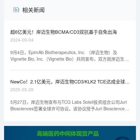
相关新闻
超6亿美元！岸迈生物BCMA/CD3双抗基于自免出海
2024-09-04
9月4日，EpimAb Biotherapeutics, Inc. （岸迈生物）及
Vignette Bio, Inc.（Vignette Bio）共同宣布，双方就岸迈生物
靶向BCMA的T细胞接合（TCE）分子EMB-06，达成了一项授
权许可协议。根据该协议规定，岸迈生物将授予Vignette在大
中华区（包括中国大陆，香港，澳门和台湾地区）以外开发和
NewCo！2.1亿美元，岸迈生物CD3/KLK2 TCE达成全球授
商业化EMB-06的独家权利，而岸迈生物将保留EMB-06在大中
权协议
2025-05-28
华区的权利。岸迈生物将以现金和Vignette股权的形式收取总
计6000万美元的首付款对价，并将有权收取最多5.75亿美元的
5月27日，岸迈生物宣布与TCG Labs Soleil投资组合公司Juri
开发、上市、和商业化的里程碑付款，以及基于净销售额的收
Biosciences签署全球许可协议。该协议授予Juri Biosciences
入分成。
用于治疗转移性前列腺癌的靶向激肽释放肽相关肽酶
2（KLK2）和CD3开发的T细胞接合分子的全球独家权利。根
据协议条款，岸迈生物有权收取高达2.1亿美元的资金，包括
首付款，和开发、注册和商业化相关的里程碑付款，以及特许