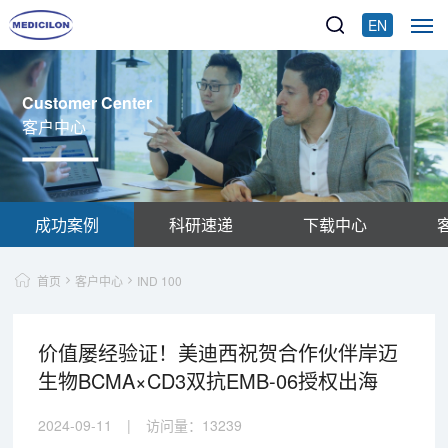
EN
Customer Center
客户中心
成功案例
科研速递
下载中心
首页
客户中心
IND 100
价值屡经验证！美迪西祝贺合作伙伴岸迈
生物BCMA×CD3双抗EMB-06授权出海
2024-09-11
|
访问量：
13239