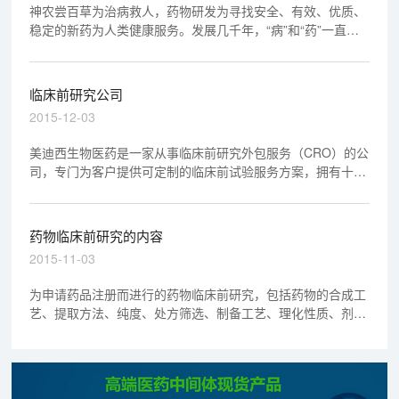
神农尝百草为治病救人，药物研发为寻找安全、有效、优质、
稳定的新药为人类健康服务。发展几千年，“病”和“药”一直在
不停的进行竞赛。
临床前研究公司
2015-12-03
美迪西生物医药是一家从事临床前研究外包服务（CRO）的公
司，专门为客户提供可定制的临床前试验服务方案，拥有十余
年研发技术经验积累，在药物代谢、药代动力学、药效研究，
以及毒理学方面有专业的知识。
药物临床前研究的内容
2015-11-03
为申请药品注册而进行的药物临床前研究，包括药物的合成工
艺、提取方法、纯度、处方筛选、制备工艺、理化性质、剂型
选择、检验方法、质量指标、稳定性；药理、毒理、动物药代
动力学等试验性研究。中药制剂还应包括原药材的来源、加工
及炮制等；生物制品还应包括菌株或起始材料、制造检定规程
等。