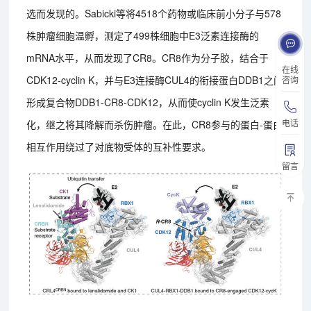
选而发现的。Sabicki等将4518个药物或临床前小分子与578
株肿瘤细胞温孵，测定了499株细胞中E3泛素连接酶的
mRNA水平，从而发现了CR8。CR8作为分子胶，结合于
在线
CDK12-cyclin K，并与E3连接酶CUL4的衔接蛋白DDB1之间
咨询
形成复合物DDB1-CR8-CDK12，从而使cyclin K发生泛素
电话
化，继之将其降解而杀伤肿瘤。在此，CR8参与的蛋白-蛋白
相互作用绕过了对底物受体的互补性要求。
留言