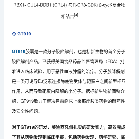
RBX1- CUL4-DDB1 (CRL4) 与R-CR8-CDK12-cycK复合物
[4]
相结合
❖ GT919
GT919
胶囊是一款分子胶降解剂，也是标新生物的首个分子
胶降解剂产品，已获得美国食品药品监督管理局（FDA）批
准进入临床试验，用于恶性血液肿瘤的治疗。分子胶降解剂
是一类可诱导E3泛素连接酶底物受体与靶蛋白之间新型相互
作用，从而导致靶蛋白降解的小分子。据标新生物新闻稿介
绍，GT919致力于解决目前临床上来那度胺类药物的耐药性
及安全性问题。
对于GT919的研发，美迪西凭借扎实的研发实力，高效完成
了其从药物发现到临床申报，包括药物发现、药学研究、临