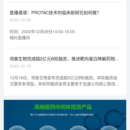
PROTAC-POI 的设计合成质量。
直播邀请：PROTAC技术的临床前研究如何做？
2022-12-26
时间：2022年12月29日14:00-16:00
相约直播间
领泰生物完成超2亿元B轮融资，推进靶向蛋白降解药物研
发 | 1分钟药闻速览
2025-12-18
12月18日，领泰生物宣布完成超2亿元B轮融资。本轮融资由
汉康资本领投。本轮所融资金将主要用于加速公司核心管线的
临床开发与研发平台升级，具体包括：推动首个核心产品
IRAK4降解剂LT-002，加快1c期适应症探索及2期临床研究；
启动第二个核心产品KRAS G12D降解剂的1期临床试验；加速
其他自免管线和肿瘤管线的临床前开发；进一步扩充研发团
队。