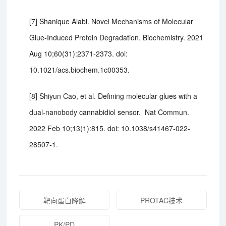
[7] Shanique Alabi. Novel Mechanisms of Molecular
Glue-Induced Protein Degradation. Biochemistry. 2021
Aug 10;60(31):2371-2373. doi:
10.1021/acs.biochem.1c00353.
[8] Shiyun Cao, et al. Defining molecular glues with a
dual-nanobody cannabidiol sensor. Nat Commun.
2022 Feb 10;13(1):815. doi: 10.1038/s41467-022-
28507-1.
靶向蛋白降解
PROTAC技术
PK/PD