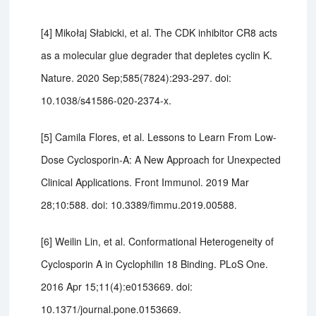
[4] Mikołaj Słabicki, et al. The CDK inhibitor CR8 acts
as a molecular glue degrader that depletes cyclin K.
Nature. 2020 Sep;585(7824):293-297. doi:
10.1038/s41586-020-2374-x.
[5] Camila Flores, et al. Lessons to Learn From Low-
Dose Cyclosporin-A: A New Approach for Unexpected
Clinical Applications. Front Immunol. 2019 Mar
28;10:588. doi: 10.3389/fimmu.2019.00588.
[6] Weilin Lin, et al. Conformational Heterogeneity of
Cyclosporin A in Cyclophilin 18 Binding. PLoS One.
2016 Apr 15;11(4):e0153669. doi:
10.1371/journal.pone.0153669.