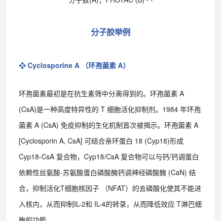
分子胶举例
❖ Cyclosporine A （环孢菌素 A）
环孢菌素最初是在抗生素筛中分离得到的。环孢菌素 A
(CsA)是一种高度特异性的 T 细胞活化抑制剂。1984 年环孢
菌素 A (CsA) 免疫抑制的生化机制首次被揭示。环孢菌素 A
[Cyclosporin A, CsA] 可结合亲环蛋白 18 (Cyp18)形成
Cyp18-CsA 复合物，Cyp18/CsA 复合物可以与钙/钙调蛋白
依赖性丝氨酸-苏氨酸蛋白磷酸酶钙调神经磷酸酶 (CaN) 结
合，抑制活化T细胞核因子 （NFAT）的去磷酸化使其不能进
入核内，从而抑制IL-2和 IL-4的转录，从而降低效应 T淋巴细
胞的功能。