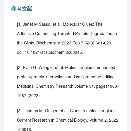
参考文献
[1] Janet M Sasso, et al. Molecular Glues: The
Adhesive Connecting Targeted Protein Degradation to
the Clinic. Biochemistry. 2023 Feb 7;62(3):601-623.
doi: 10.1021/acs.biochem.2c00245.
[2] Evita G. Weagel, et al. Molecular glues: enhanced
protein-protein interactions and cell proteome editing.
Medicinal Chemistry Research volume 31, pages1068–
1087 (2022)
[3] Thomas M. Geiger, et al. Clues to molecular glues.
Current Research in Chemical Biology. Volume 2, 2022,
100018.