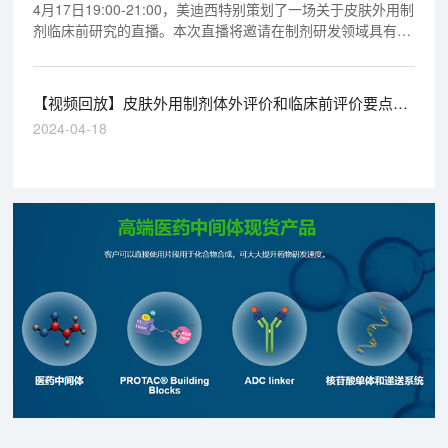
4月17日19:00-21:00，美迪西特别策划了一场关于皮肤外用制
剂临床前研究的直播。本次直播将邀请在制剂研发领域具有丰
富经验的余小磊、曹娜和袁云云，为我们带来一场关于皮肤外
用制剂的深度解读与前沿分享。
【视频回放】皮肤外用制剂体外评价和临床前评价要点分
析
2024-04-18