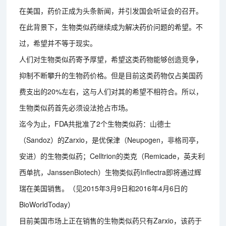
在美国，药价正成为头条新闻，并引发国会听证会的召开。
在此背景下，生物类似药继续成为解决药价问题的希望。不
过，希望并不等于现实。
人们对生物类似药寄予厚望，希望这类药物能够创造竞争，
抑制不断攀升的生物药价格。但是目前这类药物仅占美国药
费支出的20%左右，这与人们对其的希望不相符合。所以，
生物类似药首先必须设法抢占市场。
迄今为止，FDA共批准了2个生物类似药：山德士
（Sandoz）的Zarxio，是优保津（Neupogen，非格司亭，
安进）的生物类似药；Celltrion的类克（Remicade，英夫利
西单抗，JanssenBiotech）生物类似药Inflectra即将通过辉
瑞在美国销售。（见2015年3月9日和2016年4月6日的
BioWorldToday）
目前美国市场上正在销售的生物类似药只有Zarxio，该药于