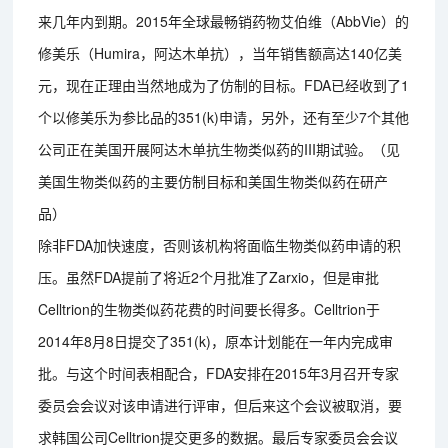
来几年内到期。2015年全球最畅销药物艾伯维（AbbVie）的
修美乐（Humira，阿达木单抗），当年销售额高达140亿美
元，现在正理由当然地成为了仿制的目标。FDA已经收到了1
个以修美乐为参比品的351(k)申请，另外，还有至少7个其他
公司正在美国开展阿达木单抗生物类似药的III期试验。（见
美国生物类似药的主要仿制目标和美国生物类似药在研产
品）
除非FDA加快速度，否则该机构将面临生物类似药申请的积
压。虽然FDA提前了将近2个月批准了Zarxio，但是审批
Celltrion的生物类似药花费的时间要长得多。Celltrion于
2014年8月8日提交了351(k)，原本计划能在一年内完成审
批。与这个时间表相配合，FDA安排在2015年3月召开专家
委员会会议对该申请进行评审，但后来这个会议被取消，要
求韩国公司Celltrion提交更多的数据。最后专家委员会会议