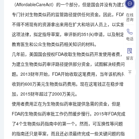
（AffordableCareAct）的一个部分，但是国会并没有为建立
专门针对生物类似药的监管路径提供任何资金。因此，FDA
在线
咨询
不得不将现有的资源拿出来用在扩大和培训人员上，以实施
这项法律，拟定指导草案，审评新的351(k)申请，以及制定
电话
教育医生和公众生物类似药相关知识的材料。
几年前，美国国会授权FDA收取生物类似药开发使用者费，
留言
为建立生物类似药审评路径提供部分资金，试图解决经费问
题。2013财年开始，FDA开始收取这笔费用，当年该机构共
收到约600万美元生物类似药费用。现在这笔钱正在稳步增
加，2015财年超过了2000万美元。
使用者费用正在为生物类似药审批提供急需的资金，但是
FDA的生物类似药审批工作仍然缓步慢行。2015年FDA完成
了4个生物类似药指南中的第一个。然而，可互换性等问题
的指南还只是草案，而且还必须最终完成一些关键问题的指