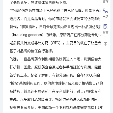
咨询
了低价竞争，导致整体销售份额下降。
“当你的仿制药在市场上已经形成了自己的品牌，患者不再看
电话
通用名，而是看品牌时，你的市场就不会被便宜的仿制药所
替代，”李寅指出，目前全球范围内正呈现出一种品牌仿制药
留言
（branding generics）的趋势，原研药厂在部分药物专利过
期后将其转变成非处方药（OTC），主要目的就在于让患者
基于对品牌的信任自行选择。
的确，一旦品牌药专利到期后仿制药进入市场，利润便会大
打折扣，因此，原研药企会通过各种手段延长专利期，阻截
首仿药上市。记者了解到，有部分原研药厂会在180天前会
“授权”某仿制药公司，以他家“仿制药”名义和价格销售自己的
品牌药，甚至还有原研药厂在专利到期前，对自己提出专利
挑战，以争取FDA暂缓审评，拖延仿制药进入市场的时间。
据有关专家介绍，美国市场一个专利挑战基本需要花费1-2年