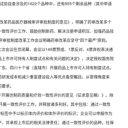
床试验自查涉及的1622个品种中，还有855个剩余品种（其中申请
关于改革药品医疗器械审评审批制度的意见》，明确了药审改革多个
一致性评价工作、鼓励创制新药、解决注册申请积压、加强药品技
审评审批制度改革工作会议明确药审改革应坚守“四个最严”原则。
七次会议在京闭幕，会议以149票赞成、1票反对、4票弃权表决通
品上市许可持有人制度试点和有关问题的决定》，决定授权国务院
广东、四川十个省（直辖市）开展药品上市许可人持有制度试点。
药研发成本和减少重复建设投入等优点备受瞩目。从管理角度来
的要求。
关于开展仿制药质量和疗效一致性评价的意见（征求意见稿）》。除
动开展一致性评价工作，并释放诸多利好。其中包括：通过一致性
、标签中予以标示体内评价和体外评价的标识；企业可以申报作为
产，并承担上市后的相关法律责任；通过一致性评价的品种，社保