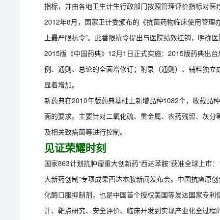
指标，并由各地卫生计生行政部门按照管理评价指标对医
2012年8月，国家卫计委颁布的《抗菌药物临床使用管
上最严限抗令”。此番限抗令提出与医院绩效挂钩，明确医
2015版《中国药典》12月1日正式实施：2015版药典
例、通则、总论的全面增修订；附录（通则）、辅料独立
显着增加。
新药典在2010年版药典基础上新增品种1082个，收载
面的要求。主要针对二氧化硫、重金属、农药残留、灰分
及相关致病菌等进行控制。
见证荣耀时刻
国家863计划抗肿瘤重大创新药“西达苯胺”获准全球上市：
大新药创制”专项成果西达本胺新闻发布会。中国抗癌原
化酶口服抑制剂，也是中国首个授权美国等发达国家专利
计、靶点研究、安全评价、临床开发到实现产业化全过程