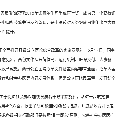
学家屠呦呦荣获2015年诺贝尔生理学或医学奖，成为第一个获得诺
是中国科技繁荣进步的体现，是中医药对人类健康事业作出巨大贡
不断提升。
于全面推开县级公立医院综合改革的实施意见》。5月17日，国务
导意见》。两份文件从医院体制、运行机制、医保支付、人事薪
大改革成效。两份公立医院改革文件涵盖内容非常全面，改革内容
诊疗和社会办医等协同发展体系。但是公立医院改革牵一发而动全
发《关于促进社会办医加快发展若干政策措施》，从进一步放宽准
境等4个方面，提出了尽可能细化的政策措施，并鼓励地方开展差
求各级相关行政部门要按照“非禁即入”原则，完善社会办医医疗