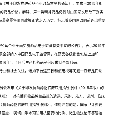
布《关于印发推进药品价格改革意见的通知》，要求自2015年6月
定的药品价格。麻醉、第一类精神药品仍暂时由国家发展改革委实
药品最高零售限价政策正式走入历史，标志着我国医改向前迈出重要
产经营企业全面实施药品电子监管有关事宜的公告》，表示2015年
商须全部纳入中国药品电子监管网，在药品各级销售包装上加印
016年1月1日后生产的药品制剂应做到全部赋码。
受行业和社会关注。诸如平台运营权和使用权等问题一直都是舆论
委员会发布《关于印发抗菌药物临床应用指导原则（2015年版）的
通知》，对抗菌药物品种和品规的遴选、采购、处方、调剂、临床
版《抗菌药物临床应用指导原则》。值得注意的是，国家卫计委要
用强度、I类切口手术预防用抗菌药物比例、微生物送检率等管控