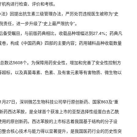
疗机构进行检查、评价和考核。
理办法》因提出抗生素三级管理办法，严厉处罚违规医生被称为“史
院责任，进一步升级了“史上最严限抗令”。
出台后备受瞩目，与前版药典相比，收载品种增幅达到27.4%；药典凡
成卷，构成《中国药典》四部的主要内容；药用辅料品种收载数量
品种总数达5608个。为保障用药安全性，增加和完善了安全性控制方
等超标，以及真菌毒素、色素、及有害元素等有害物质、微生物以
1月27日，深圳微芯生物科技公司举行原创新药、国家863及“重
创新药西达苯胺，是全球首个获准上市的亚型选择性组蛋白去乙酰
使用的原创新药。西达苯胺的上市标志着我国基于结构的分子设
的整合核心技术与能力得以显著提升，是我国医药行业的历史性突