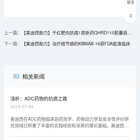
留言
【美迪西助力】千红靶向抗癌1类新药QHRD110胶囊获批临床
【美迪西助力】治疗结节病的KBMAB-16获FDA批准临床
相关新闻
浅析：ADC药物的抗癌之路
2019-07-24
美迪西在ADC药物临床前药效学、药物动力学及安全性评价研
究领域已积累了丰富的实践经验和深厚的理论基础。美迪西有
幸参与了不少于4个ADC药物的临床前药效学、药物动力学及
安全性评价研究，其中3个ADC药物研究资料已顺利通过