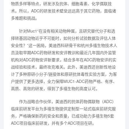
物质多样等特点，研发涉及抗体、细胞毒素、化学偶联技
术。所以，ADC的研发技术壁垒远远高于其它药物，面临诸
多难题和挑战。
针对Muc1“在没有相关动物种属，且研究替代分子和选
择转基因动物近乎不可能时，如何分析试验数据及评估人体
安全性？”这一困局，美迪西科研骨干和杭州多禧生物技术人
员汲取早期ADC药物研发和安评教训和最近几年国内外监管
机构对ADC药物安评新要求，结合多年在ADC药物安评的实
战经验和技术，最终攻克难关。此外，美迪西还创新性地设
计了多种原研小分子/链接体和原研抗体毒性实验方案，为客
户提供了更多选择，全力保障MUC1-ADC药物严格、有序、
高质、高效的研发，得到了多禧生物的高度认可。
作为战略合作伙伴，美迪西的抗体药物偶联物（ADC）
临床前研发平台为多禧生物提供定制型一站式临床前研究服
务，严格确保新药的安全和质量，已成功助力多禧生物5套
ADC项目临床前研发，并有多个ADC项目在研。