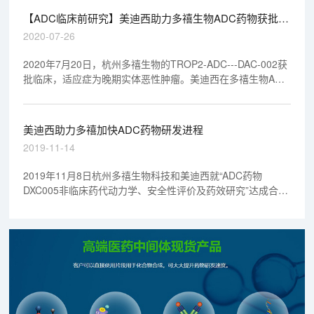
NMPA和FDA审评，另外1个将在2019年提交NMPA审评。
【ADC临床前研究】美迪西助力多禧生物ADC药物获批临
床
2020-07-26
2020年7月20日，杭州多禧生物的TROP2-ADC---DAC-002获
批临床，适应症为晚期实体恶性肿瘤。美迪西在多禧生物ADC
药物DAC-002的研究中，完成了临床前的药代和毒理学研究，
加速了研发进程。
美迪西助力多禧加快ADC药物研发进程
2019-11-14
2019年11月8日杭州多禧生物科技和美迪西就“ADC药物
DXC005非临床药代动力学、安全性评价及药效研究”达成合作
协议，双方共同完成这一战略协议的签署。本次合作将由美迪
西提供药代、安评及药效服务，助力多禧加快研发进程，争取
早日获得临床批件。