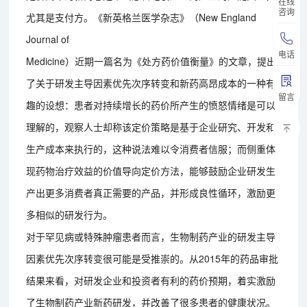
在线
咨询
尤其是支付方。《新英格兰医学杂志》（New England
Journal of
电话
Medicine）近期一篇名为《处方药价值衡量》的文章，提出
了关于研发主导因素优先次序转变和新药高昂成本的一种有
留言
趣的设想：患者对持续增长的药价所产生的愤怒情绪是可以
理解的，观察人士却称该定价策略是基于企业研究、开发和
生产成本来执行的，这种说法难以令消费者信服；而侧重体
现药物治疗效益的价值导向定价方法，能够鼓励企业研发生
产出更多消费者真正需要的产品，并形成良性循环，激励更
多相似的研发行为。
对于罕见病或特殊肿瘤患者而言，生物制药产业的研发主导
因素优先次序转变很可能是受推崇的。从2015年的药品审批
结果来看，对研发企业和投资者有利的药价预期，着实激励
了生物制药产业新药研发，并改善了很多患者的健康状况。